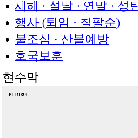
새해 · 설날 · 연말 · 성
행사 (퇴임 · 칠팔순)
불조심 · 산불예방
호국보훈
현수막
PLD1801