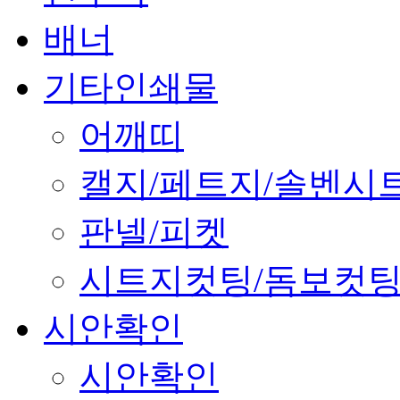
배너
기타인쇄물
어깨띠
캘지/페트지/솔벤시
판넬/피켓
시트지컷팅/돔보컷
시안확인
시안확인