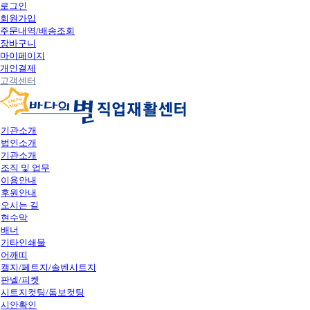
로그인
회원가입
주문내역/배송조회
장바구니
마이페이지
개인결제
고객센터
기관소개
법인소개
기관소개
조직 및 업무
이용안내
후원안내
오시는 길
현수막
배너
기타인쇄물
어깨띠
캘지/페트지/솔벤시트지
판넬/피켓
시트지컷팅/돔보컷팅
시안확인