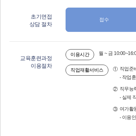
초기면접
접수
상담 절차
월 ~ 금 10:00~1
이용시간
교육훈련과정
이용절차
직업준비
직업재활서비스
- 작업
직무능력
- 실제
여가활
- 이용