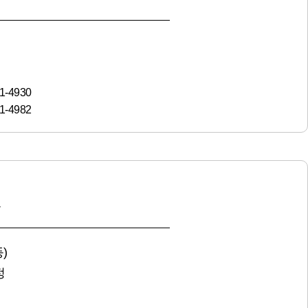
1-4930
1-4982
원
)
정