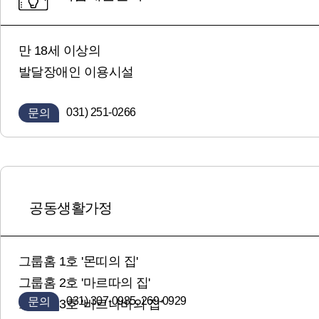
만 18세 이상의
발달장애인 이용시설
031) 251-0266
문의
공동생활가정
그룹홈 1호 '몬띠의 집'
그룹홈 2호 '마르따의 집'
031) 307-0985, 269-0929
문의
그룹홈 3호 '바르나바의 집'