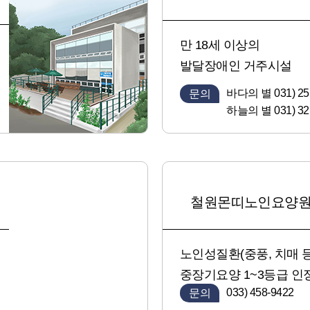
만 18세 이상의
발달장애인 거주시설
바다의 별 031) 25
문의
하늘의 별 031) 32
철원몬띠노인요양
노인성질환(중풍, 치매 등
중장기요양 1~3등급 인
033) 458-9422
문의