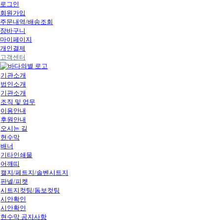
로그인
회원가입
주문내역/배송조회
장바구니
마이페이지
개인결제
고객센터
기관소개
법인소개
기관소개
조직 및 업무
이용안내
후원안내
오시는 길
현수막
배너
기타인쇄물
어깨띠
캘지/페트지/솔벤시트지
판넬/피켓
시트지컷팅/돔보컷팅
시안확인
시안확인
현수막 공지사항