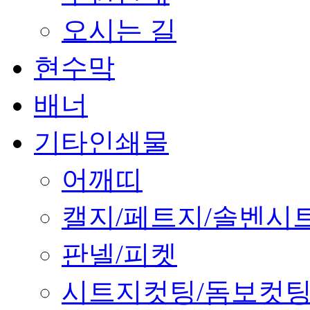
오시는 길
현수막
배너
기타인쇄물
어깨띠
캘지/페트지/솔벤시
판넬/피켓
시트지컷팅/돔보컷