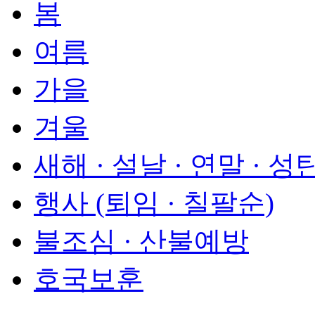
봄
여름
가을
겨울
새해 · 설날 · 연말 · 성
행사 (퇴임 · 칠팔순)
불조심 · 산불예방
호국보훈