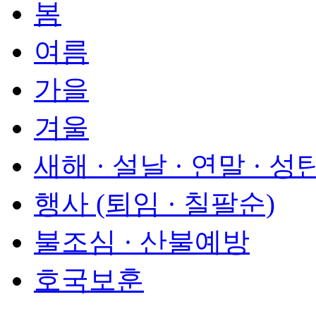
봄
여름
가을
겨울
새해 · 설날 · 연말 · 성
행사 (퇴임 · 칠팔순)
불조심 · 산불예방
호국보훈