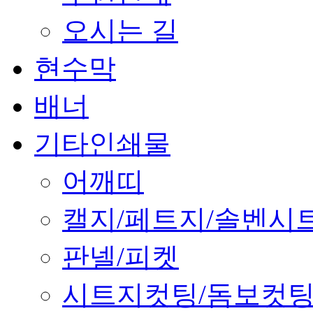
오시는 길
현수막
배너
기타인쇄물
어깨띠
캘지/페트지/솔벤시
판넬/피켓
시트지컷팅/돔보컷