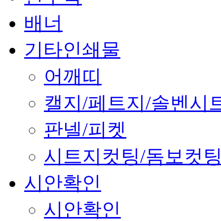
배너
기타인쇄물
어깨띠
캘지/페트지/솔벤시
판넬/피켓
시트지컷팅/돔보컷
시안확인
시안확인