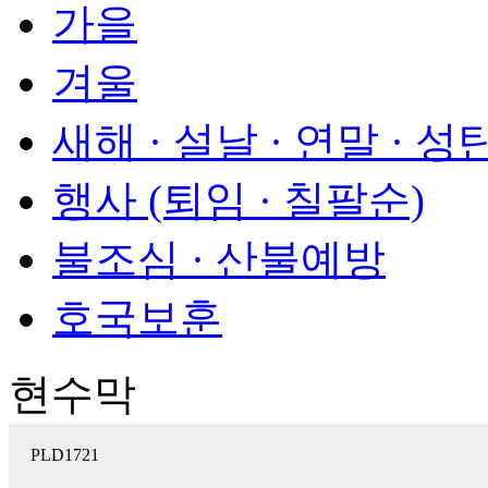
가을
겨울
새해 · 설날 · 연말 · 성
행사 (퇴임 · 칠팔순)
불조심 · 산불예방
호국보훈
현수막
PLD1721