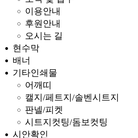
이용안내
후원안내
오시는 길
현수막
배너
기타인쇄물
어깨띠
캘지/페트지/솔벤시트지
판넬/피켓
시트지컷팅/돔보컷팅
시안확인