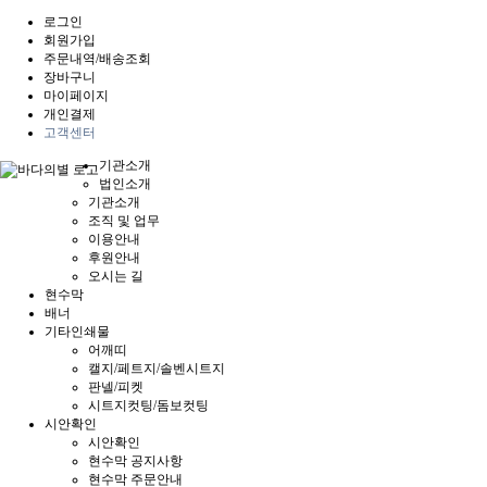
로그인
회원가입
주문내역/배송조회
장바구니
마이페이지
개인결제
고객센터
기관소개
법인소개
기관소개
조직 및 업무
이용안내
후원안내
오시는 길
현수막
배너
기타인쇄물
어깨띠
캘지/페트지/솔벤시트지
판넬/피켓
시트지컷팅/돔보컷팅
시안확인
시안확인
현수막 공지사항
현수막 주문안내