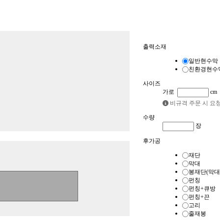
품목
출력소재
현수막
배너
일반현수막
친환경현수
사이즈
가로
cm
비규격 주문 시 요
수량
장
후가공
재단
막대
봉재단(막대
펀칭
펀칭+큐방
펀칭+끈
고리
줄재봉