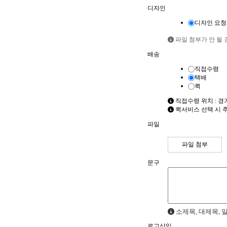
디자인
디자인 요청
파일 첨부가 안 될 경우
배송
직접수령
택배
퀵
직접수령 위치 : 경
퀵서비스 선택 시 
파일
파일 첨부
문구
소제목, 대제목, 
로고삽입