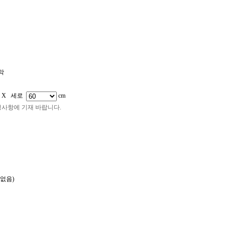
어깨띠
판넬/피켓
캘지/페트지
시트지컷팅/돔보컷팅
족자봉
막
 X 세로
cm
청사항에 기재 바랍니다.
없음)