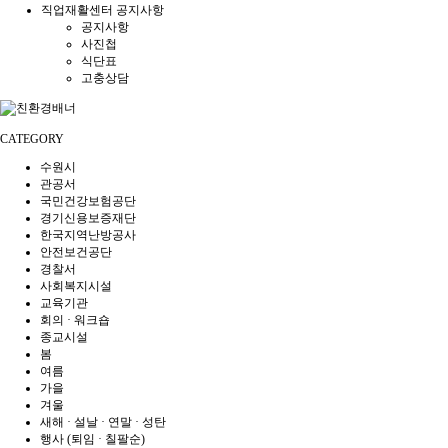
직업재활센터 공지사항
공지사항
사진첩
식단표
고충상담
CATEGORY
수원시
관공서
국민건강보험공단
경기신용보증재단
한국지역난방공사
안전보건공단
경찰서
사회복지시설
교육기관
회의 · 워크숍
종교시설
봄
여름
가을
겨울
새해 · 설날 · 연말 · 성탄
행사 (퇴임 · 칠팔순)