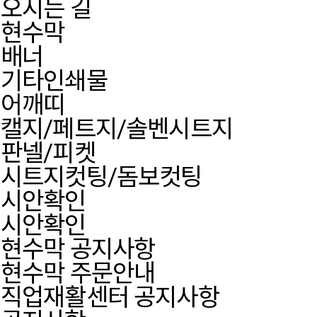
오시는 길
현수막
배너
기타인쇄물
어깨띠
캘지/페트지/솔벤시트지
판넬/피켓
시트지컷팅/돔보컷팅
시안확인
시안확인
현수막 공지사항
현수막 주문안내
직업재활센터 공지사항