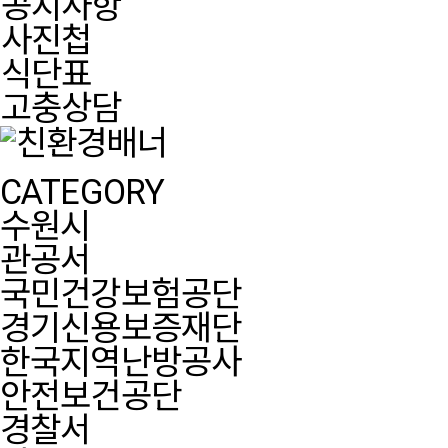
공지사항
사진첩
식단표
고충상담
CATEGORY
수원시
관공서
국민건강보험공단
경기신용보증재단
한국지역난방공사
안전보건공단
경찰서