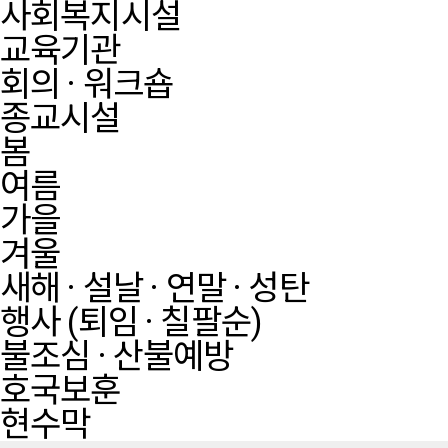
사회복지시설
교육기관
회의 · 워크숍
종교시설
봄
여름
가을
겨울
새해 · 설날 · 연말 · 성탄
행사 (퇴임 · 칠팔순)
불조심 · 산불예방
호국보훈
현수막