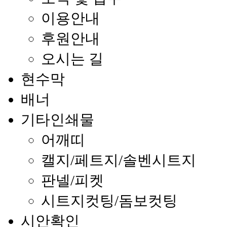
이용안내
후원안내
오시는 길
현수막
배너
기타인쇄물
어깨띠
캘지/페트지/솔벤시트지
판넬/피켓
시트지컷팅/돔보컷팅
시안확인