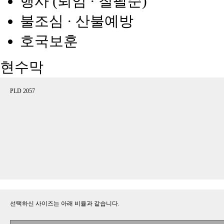
행사 (퇴임 · 칠팔순)
불조심 · 산불예방
호국보훈
현수막
PLD 2057
선택하신 사이즈는 아래 비율과 같습니다.