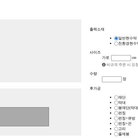
품목
출력소재
현수막
배너
일반현수막
친환경현수
사이즈
가로
cm
비규격 주문 시 요
수량
장
후가공
재단
막대
봉재단(막대
펀칭
펀칭+큐방
펀칭+끈
고리
줄재봉