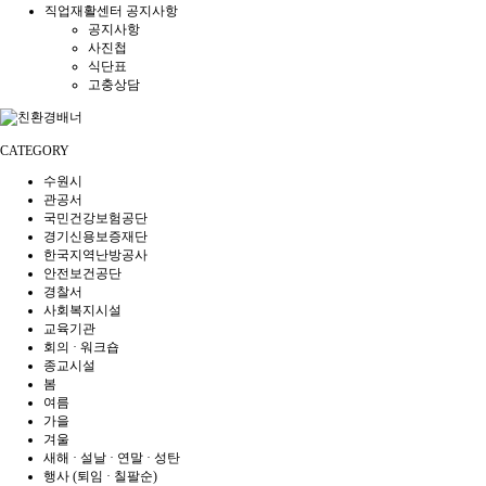
직업재활센터 공지사항
공지사항
사진첩
식단표
고충상담
CATEGORY
수원시
관공서
국민건강보험공단
경기신용보증재단
한국지역난방공사
안전보건공단
경찰서
사회복지시설
교육기관
회의 · 워크숍
종교시설
봄
여름
가을
겨울
새해 · 설날 · 연말 · 성탄
행사 (퇴임 · 칠팔순)