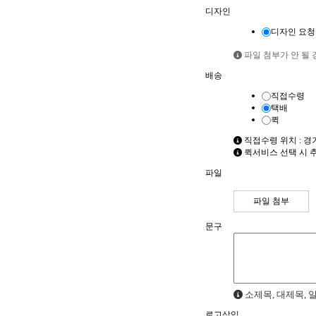
디자인
디자인 요청
파일 첨부가 안 될 경우
배송
직접수령
택배
퀵
직접수령 위치 : 경
퀵서비스 선택 시 
파일
파일 첨부
문구
소제목, 대제목, 
로고삽입