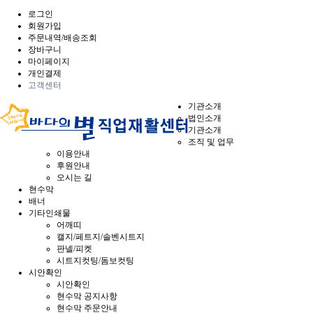
로그인
회원가입
주문내역/배송조회
장바구니
마이페이지
개인결제
고객센터
기관소개
법인소개
기관소개
조직 및 업무
이용안내
후원안내
오시는 길
현수막
배너
기타인쇄물
어깨띠
캘지/페트지/솔벤시트지
판넬/피켓
시트지컷팅/돔보컷팅
시안확인
시안확인
현수막 공지사항
현수막 주문안내