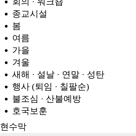
회의 · 워크숍
종교시설
봄
여름
가을
겨울
새해 · 설날 · 연말 · 성탄
행사 (퇴임 · 칠팔순)
불조심 · 산불예방
호국보훈
현수막