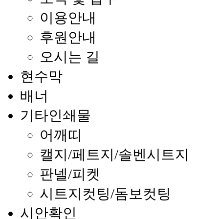
이용안내
후원안내
오시는 길
현수막
배너
기타인쇄물
어깨띠
캘지/페트지/솔벤시트지
판넬/피켓
시트지컷팅/돔보컷팅
시안확인