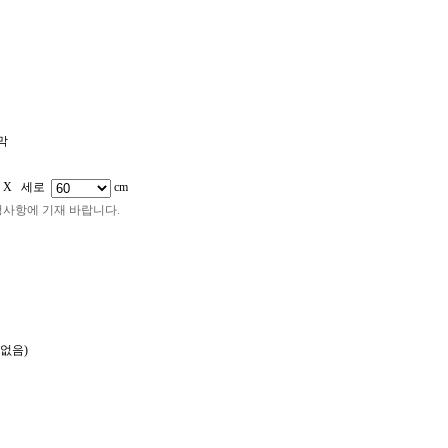
어깨띠
판넬/피켓
캘지/페트지
시트지컷팅/돔보컷팅
족자봉
막
 X 세로
cm
청사항에 기재 바랍니다.
없음)