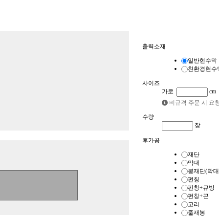
품목
출력소재
현수막
배너
일반현수막
친환경현수
사이즈
가로
cm
비규격 주문 시 요
수량
장
후가공
재단
막대
봉재단(막대
펀칭
펀칭+큐방
펀칭+끈
고리
줄재봉