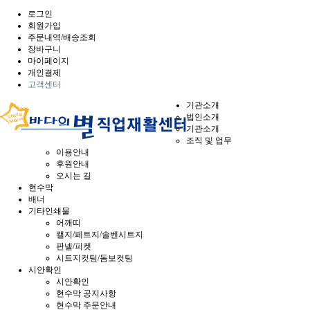
로그인
회원가입
주문내역/배송조회
장바구니
마이페이지
개인결제
고객센터
기관소개
법인소개
기관소개
조직 및 업무
이용안내
후원안내
오시는 길
현수막
배너
기타인쇄물
어깨띠
캘지/페트지/솔벤시트지
판넬/피켓
시트지컷팅/돔보컷팅
시안확인
시안확인
현수막 공지사항
현수막 주문안내