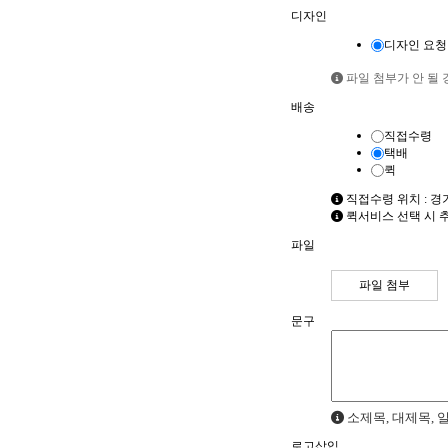
디자인
디자인 요청
파일 첨부가 안 될 경우
배송
직접수령
택배
퀵
직접수령 위치 : 경
퀵서비스 선택 시 
파일
파일 첨부
문구
소제목, 대제목, 
로고삽입