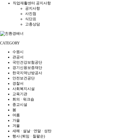
직업재활센터 공지사항
공지사항
사진첩
식단표
고충상담
CATEGORY
수원시
관공서
국민건강보험공단
경기신용보증재단
한국지역난방공사
안전보건공단
경찰서
사회복지시설
교육기관
회의 · 워크숍
종교시설
봄
여름
가을
겨울
새해 · 설날 · 연말 · 성탄
행사 (퇴임 · 칠팔순)