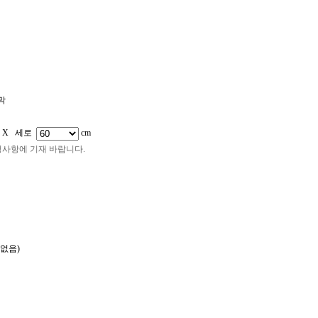
어깨띠
판넬/피켓
캘지/페트지
시트지컷팅/돔보컷팅
족자봉
막
 X 세로
cm
청사항에 기재 바랍니다.
없음)