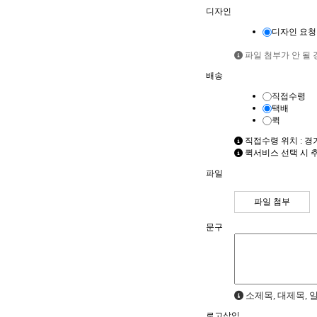
디자인
디자인 요청
파일 첨부가 안 될 경우
배송
직접수령
택배
퀵
직접수령 위치 : 경
퀵서비스 선택 시 
파일
파일 첨부
문구
소제목, 대제목, 
로고삽입