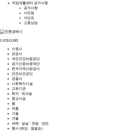
직업재활센터 공지사항
공지사항
사진첩
식단표
고충상담
CATEGORY
수원시
관공서
국민건강보험공단
경기신용보증재단
한국지역난방공사
안전보건공단
경찰서
사회복지시설
교육기관
회의 · 워크숍
종교시설
봄
여름
가을
겨울
새해 · 설날 · 연말 · 성탄
행사 (퇴임 · 칠팔순)