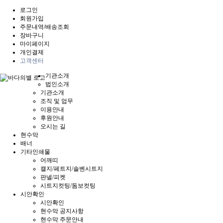
로그인
회원가입
주문내역/배송조회
장바구니
마이페이지
개인결제
고객센터
기관소개
법인소개
기관소개
조직 및 업무
이용안내
후원안내
오시는 길
현수막
배너
기타인쇄물
어깨띠
캘지/페트지/솔벤시트지
판넬/피켓
시트지컷팅/돔보컷팅
시안확인
시안확인
현수막 공지사항
현수막 주문안내