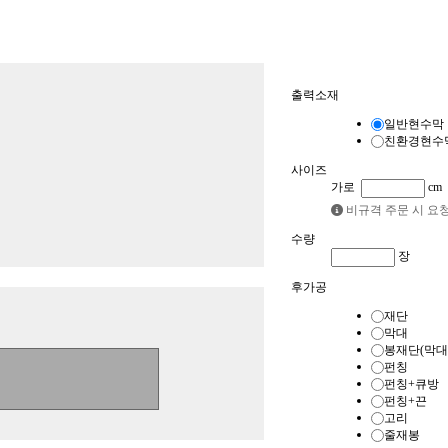
품목
출력소재
현수막
배너
일반현수막
친환경현수
사이즈
가로
cm
비규격 주문 시 요
수량
장
후가공
재단
막대
봉재단(막대
펀칭
펀칭+큐방
펀칭+끈
고리
줄재봉