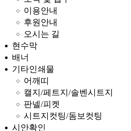
이용안내
후원안내
오시는 길
현수막
배너
기타인쇄물
어깨띠
캘지/페트지/솔벤시트지
판넬/피켓
시트지컷팅/돔보컷팅
시안확인