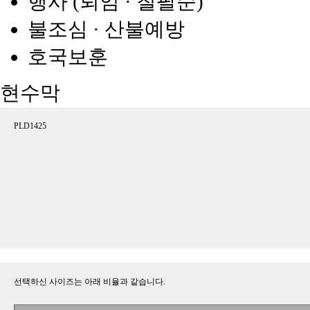
행사 (퇴임 · 칠팔순)
불조심 · 산불예방
호국보훈
현수막
PLD1425
선택하신 사이즈는 아래 비율과 같습니다.