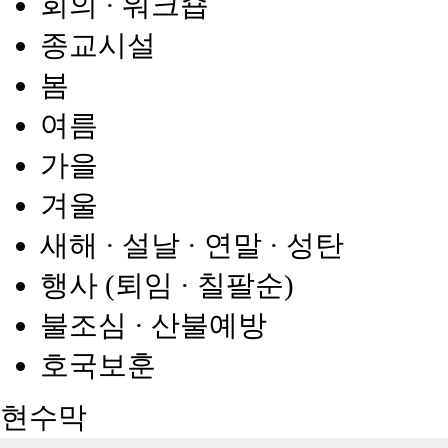
회의 · 워크숍
종교시설
봄
여름
가을
겨울
새해 · 설날 · 연말 · 성탄
행사 (퇴임 · 칠팔순)
불조심 · 산불예방
호국보훈
현수막