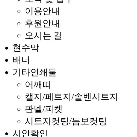
이용안내
후원안내
오시는 길
현수막
배너
기타인쇄물
어깨띠
캘지/페트지/솔벤시트지
판넬/피켓
시트지컷팅/돔보컷팅
시안확인