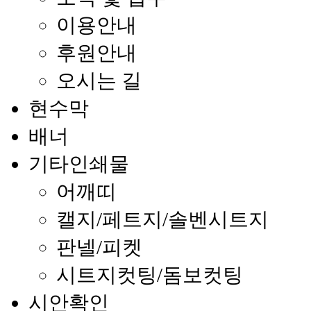
이용안내
후원안내
오시는 길
현수막
배너
기타인쇄물
어깨띠
캘지/페트지/솔벤시트지
판넬/피켓
시트지컷팅/돔보컷팅
시안확인