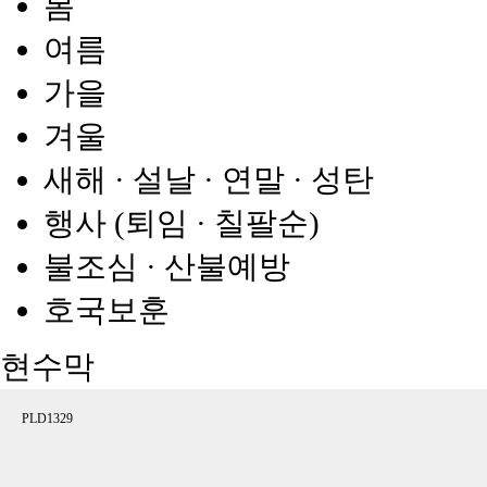
봄
여름
가을
겨울
새해 · 설날 · 연말 · 성탄
행사 (퇴임 · 칠팔순)
불조심 · 산불예방
호국보훈
현수막
PLD1329