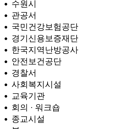
수원시
관공서
국민건강보험공단
경기신용보증재단
한국지역난방공사
안전보건공단
경찰서
사회복지시설
교육기관
회의 · 워크숍
종교시설