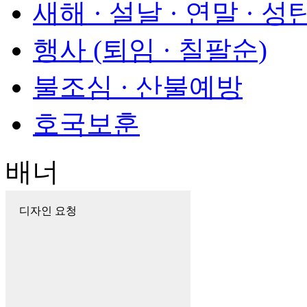
새해 · 설날 · 연말 · 성
행사 (퇴임 · 칠팔순)
불조심 · 산불예방
호국보훈
배너
디자인 요청