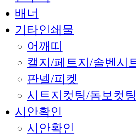
배너
기타인쇄물
어깨띠
캘지/페트지/솔벤시
판넬/피켓
시트지컷팅/돔보컷
시안확인
시안확인