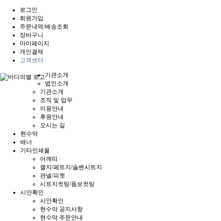
로그인
회원가입
주문내역/배송조회
장바구니
마이페이지
개인결제
고객센터
기관소개
법인소개
기관소개
조직 및 업무
이용안내
후원안내
오시는 길
현수막
배너
기타인쇄물
어깨띠
캘지/페트지/솔벤시트지
판넬/피켓
시트지컷팅/돔보컷팅
시안확인
시안확인
현수막 공지사항
현수막 주문안내