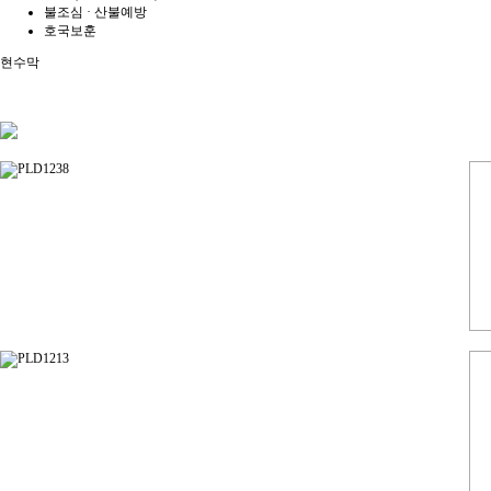
불조심 · 산불예방
호국보훈
현수막