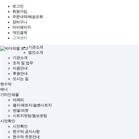
로그인
회원가입
주문내역/배송조회
장바구니
마이페이지
개인결제
고객센터
기관소개
법인소개
기관소개
조직 및 업무
이용안내
후원안내
오시는 길
현수막
배너
기타인쇄물
어깨띠
캘지/페트지/솔벤시트지
판넬/피켓
시트지컷팅/돔보컷팅
시안확인
시안확인
현수막 공지사항
현수막 주문안내