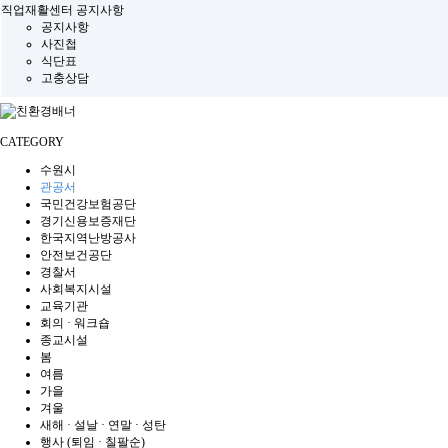
직업재활센터 공지사항
공지사항
사진첩
식단표
고충상담
CATEGORY
수원시
관공서
국민건강보험공단
경기신용보증재단
한국지역난방공사
안전보건공단
경찰서
사회복지시설
교육기관
회의 · 워크숍
종교시설
봄
여름
가을
겨울
새해 · 설날 · 연말 · 성탄
행사 (퇴임 · 칠팔순)