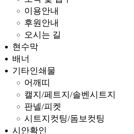
이용안내
후원안내
오시는 길
현수막
배너
기타인쇄물
어깨띠
캘지/페트지/솔벤시트지
판넬/피켓
시트지컷팅/돔보컷팅
시안확인