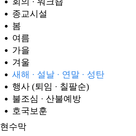
회의 · 워크숍
종교시설
봄
여름
가을
겨울
새해 · 설날 · 연말 · 성탄
행사 (퇴임 · 칠팔순)
불조심 · 산불예방
호국보훈
현수막