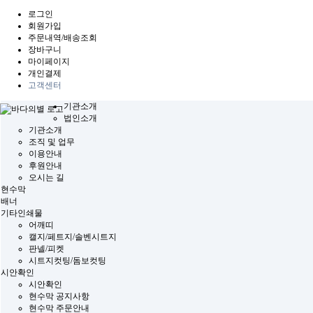
로그인
회원가입
주문내역/배송조회
장바구니
마이페이지
개인결제
고객센터
기관소개
법인소개
기관소개
조직 및 업무
이용안내
후원안내
오시는 길
현수막
배너
기타인쇄물
어깨띠
캘지/페트지/솔벤시트지
판넬/피켓
시트지컷팅/돔보컷팅
시안확인
시안확인
현수막 공지사항
현수막 주문안내