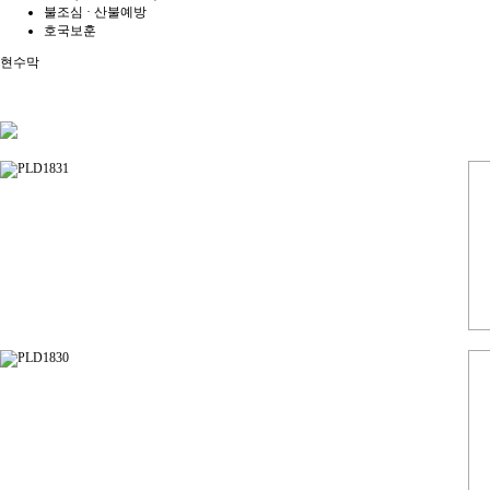
불조심 · 산불예방
호국보훈
현수막