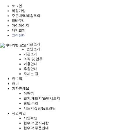
로그인
회원가입
주문내역/배송조회
장바구니
마이페이지
개인결제
고객센터
기관소개
법인소개
기관소개
조직 및 업무
이용안내
후원안내
오시는 길
현수막
배너
기타인쇄물
어깨띠
캘지/페트지/솔벤시트지
판넬/피켓
시트지컷팅/돔보컷팅
시안확인
시안확인
현수막 공지사항
현수막 주문안내