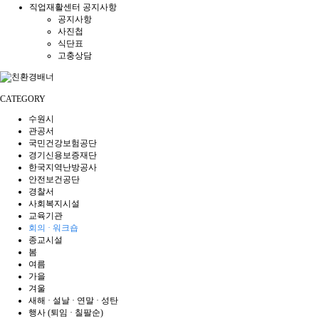
직업재활센터 공지사항
공지사항
사진첩
식단표
고충상담
CATEGORY
수원시
관공서
국민건강보험공단
경기신용보증재단
한국지역난방공사
안전보건공단
경찰서
사회복지시설
교육기관
회의 · 워크숍
종교시설
봄
여름
가을
겨울
새해 · 설날 · 연말 · 성탄
행사 (퇴임 · 칠팔순)