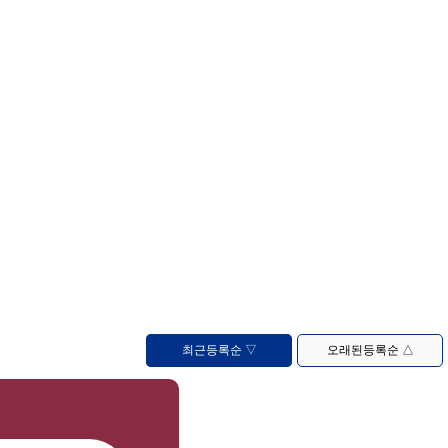
최근등록순 ▽
오래된등록순 △