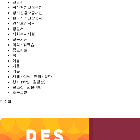
관공서
국민건강보험공단
경기신용보증재단
한국지역난방공사
안전보건공단
경찰서
사회복지시설
교육기관
회의 · 워크숍
종교시설
봄
여름
가을
겨울
새해 · 설날 · 연말 · 성탄
행사 (퇴임 · 칠팔순)
불조심 · 산불예방
호국보훈
현수막