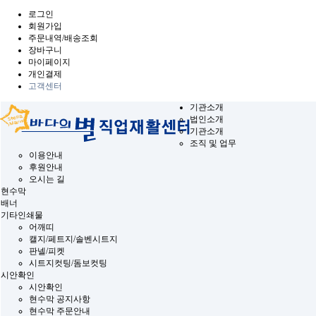
로그인
회원가입
주문내역/배송조회
장바구니
마이페이지
개인결제
고객센터
기관소개
법인소개
기관소개
조직 및 업무
이용안내
후원안내
오시는 길
현수막
배너
기타인쇄물
어깨띠
캘지/페트지/솔벤시트지
판넬/피켓
시트지컷팅/돔보컷팅
시안확인
시안확인
현수막 공지사항
현수막 주문안내