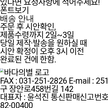
있다면 요청사항에 적어주세요!
폰트보기
배송 안내
주문 후 시안확인,
제품수령까지 2일~3일
당일 제작·발송을 원하실 때
시안 확정이 오후 3시 이전
완료된 건에 한함.
FAX : 031-251-2826
E-mail : 2
구 장안로458번길 142
대표자 : 윤석진
통신판매신고번호:
82-00400