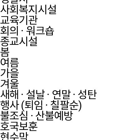
사회복지시설
교육기관
회의 · 워크숍
종교시설
봄
여름
가을
겨울
새해 · 설날 · 연말 · 성탄
행사 (퇴임 · 칠팔순)
불조심 · 산불예방
호국보훈
현수막