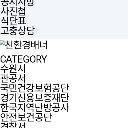
공지사항
사진첩
식단표
고충상담
CATEGORY
수원시
관공서
국민건강보험공단
경기신용보증재단
한국지역난방공사
안전보건공단
경찰서