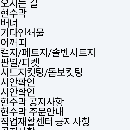
오시는 길
현수막
배너
기타인쇄물
어깨띠
캘지/페트지/솔벤시트지
판넬/피켓
시트지컷팅/돔보컷팅
시안확인
시안확인
현수막 공지사항
현수막 주문안내
직업재활센터 공지사항