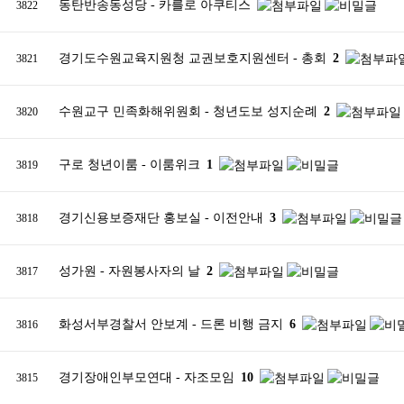
동탄반송동성당 - 카를로 아쿠티스
3822
경기도수원교육지원청 교권보호지원센터 - 총회
2
3821
수원교구 민족화해위원회 - 청년도보 성지순례
2
3820
구로 청년이룸 - 이룸위크
1
3819
경기신용보증재단 홍보실 - 이전안내
3
3818
성가원 - 자원봉사자의 날
2
3817
화성서부경찰서 안보계 - 드론 비행 금지
6
3816
경기장애인부모연대 - 자조모임
10
3815