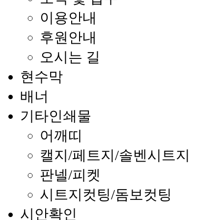
이용안내
후원안내
오시는 길
현수막
배너
기타인쇄물
어깨띠
캘지/페트지/솔벤시트지
판넬/피켓
시트지컷팅/돔보컷팅
시안확인