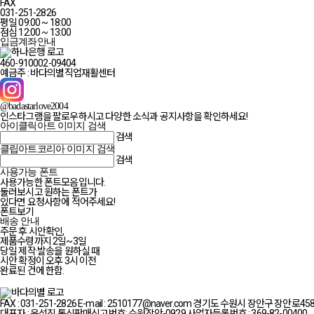
FAX
031-251-2826
평일 09:00 ~ 18:00
점심 12:00 ~ 13:00
입금계좌안내
460-910002-09404
예금주 : 바다의별직업재활센터
@badastarlove2004
인스타그램을 팔로우하시고 다양한 소식과 공지사항을 확인하세요!
아이클릭아트 이미지 검색
검색
클립아트코리아 이미지 검색
검색
사용가능 폰트
사용가능한 폰트모음입니다.
둘러보시고 원하는 폰트가
있다면 요청사항에 적어주세요!
폰트보기
배송 안내
주문 후 시안확인,
제품수령까지 2일~3일
당일 제작·발송을 원하실 때
시안 확정이 오후 3시 이전
완료된 건에 한함.
FAX : 031-251-2826
E-mail : 2510177@naver.com
경기도 수원시 장안구 장안로458
대표자 : 윤석진
통신판매신고번호: 수원장안-0929
사업자등록번호 : 369-82-00400