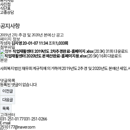
공지사항
사진첩
식단표
고충상담
공지사항
2019년 2차 추경 및 2020년 본예산 공고
페이지 정보
작성자
김지영
20-01-07 11:34
조회
1,033회
첨부파일
직업재활센터 2019년도 2차추경완료-홈페이지.xlsx
(20.3K)
31회 다운로드
직업재활센터 2020년도 본예산완료-홈페이지용.xlsx
(20.5K)
16회 다운로드
본문
사회복지법인 재무회계규칙에 의거하여 2019년도 2추경 및 2020년도 본얘산 세입,
댓글목록
등록된 댓글이 없습니다.
이전글
다음글
목록
고객센터
031-251-0177
031-251-0266
E-mail
2510177@naver.com