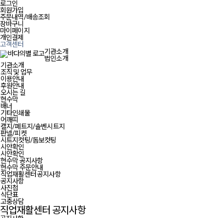
로그인
회원가입
주문내역/배송조회
장바구니
마이페이지
개인결제
고객센터
기관소개
법인소개
기관소개
조직 및 업무
이용안내
후원안내
오시는 길
현수막
배너
기타인쇄물
어깨띠
캘지/페트지/솔벤시트지
판넬/피켓
시트지컷팅/돔보컷팅
시안확인
시안확인
현수막 공지사항
현수막 주문안내
직업재활센터 공지사항
공지사항
사진첩
식단표
고충상담
직업재활센터 공지사항