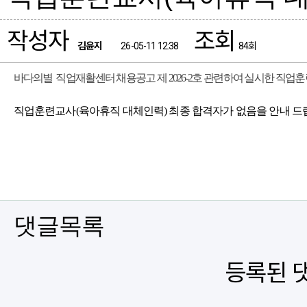
작성자
조회
페이지 정보
김윤지
26-05-11 12:38
84회
바다의별 직업재활센터 채용공고 제 2026-2호 관련하여 실시한 직업
직업훈련교사(육아휴직 대체인력) 최종 합격자가 없음을 안내 드
댓글목록
등록된 