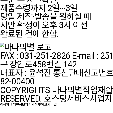
제품수령까지 2일~3일
당일 제작·발송을 원하실 때
시안 확정이 오후 3시 이전
완료된 건에 한함.
FAX : 031-251-2826
E-mail : 2
구 장안로458번길 142
대표자 : 윤석진
통신판매신고번호:
82-00400
COPYRIGHTS 바다의별직업재활센터
RESERVED.
호스팅서비스사업자 :
이용약관
개인정보처리방침
찾아오시는 길