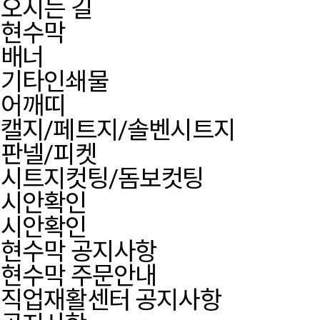
오시는 길
현수막
배너
기타인쇄물
어깨띠
캘지/페트지/솔벤시트지
판넬/피켓
시트지컷팅/돔보컷팅
시안확인
시안확인
현수막 공지사항
현수막 주문안내
직업재활센터 공지사항