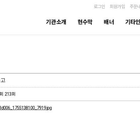
로그인
회원가입
주문
기관소개
현수막
배너
기타
공고
회
213회