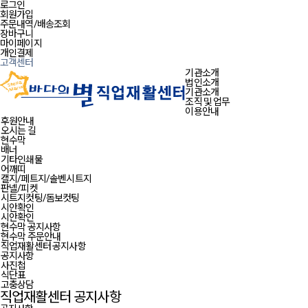
로그인
회원가입
주문내역/배송조회
장바구니
마이페이지
개인결제
고객센터
기관소개
법인소개
기관소개
조직 및 업무
이용안내
후원안내
오시는 길
현수막
배너
기타인쇄물
어깨띠
캘지/페트지/솔벤시트지
판넬/피켓
시트지컷팅/돔보컷팅
시안확인
시안확인
현수막 공지사항
현수막 주문안내
직업재활센터 공지사항
공지사항
사진첩
식단표
고충상담
직업재활센터 공지사항