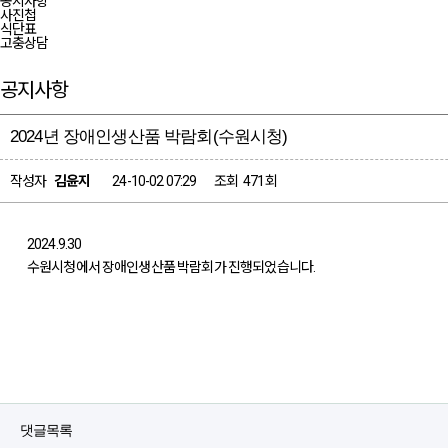
공지사항
사진첩
식단표
고충상담
공지사항
2024년 장애인생산품 박람회(수원시청)
페이지 정보
작성자
김윤지
24-10-02 07:29
조회
471회
2024.9.30
수원시청에서 장애인생산품 박람회가 진행되었습니다.
댓글목록