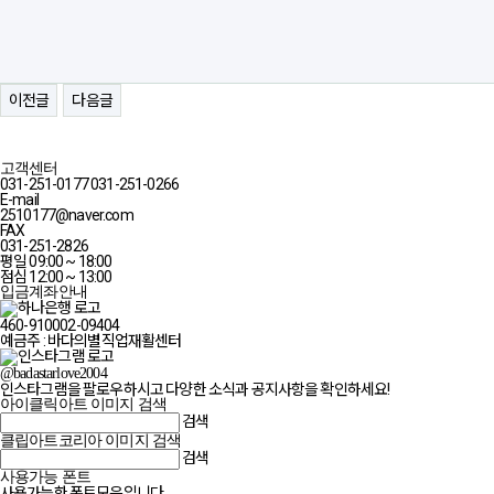
이전글
다음글
고객센터
031-251-0177
031-251-0266
E-mail
2510177@naver.com
FAX
031-251-2826
평일 09:00 ~ 18:00
점심 12:00 ~ 13:00
입금계좌안내
460-910002-09404
예금주 : 바다의별직업재활센터
@badastarlove2004
인스타그램을 팔로우하시고 다양한 소식과 공지사항을 확인하세요!
아이클릭아트 이미지 검색
검색
클립아트코리아 이미지 검색
검색
사용가능 폰트
사용가능한 폰트모음입니다.