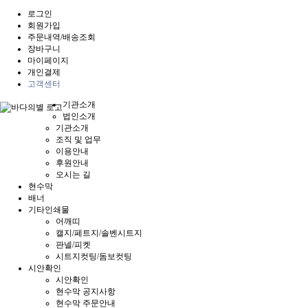
로그인
회원가입
주문내역/배송조회
장바구니
마이페이지
개인결제
고객센터
기관소개
법인소개
기관소개
조직 및 업무
이용안내
후원안내
오시는 길
현수막
배너
기타인쇄물
어깨띠
캘지/페트지/솔벤시트지
판넬/피켓
시트지컷팅/돔보컷팅
시안확인
시안확인
현수막 공지사항
현수막 주문안내