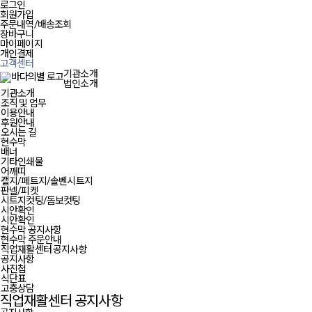
로그인
회원가입
주문내역/배송조회
장바구니
마이페이지
개인결제
고객센터
기관소개
법인소개
기관소개
조직 및 업무
이용안내
후원안내
오시는 길
현수막
배너
기타인쇄물
어깨띠
캘지/페트지/솔벤시트지
판넬/피켓
시트지컷팅/돔보컷팅
시안확인
시안확인
현수막 공지사항
현수막 주문안내
직업재활센터 공지사항
공지사항
사진첩
식단표
고충상담
직업재활센터 공지사항