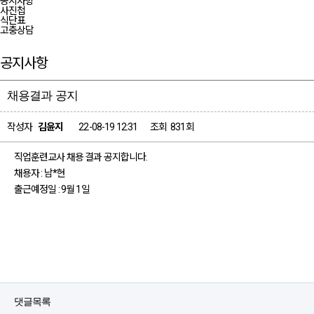
공지사항
사진첩
식단표
고충상담
공지사항
채용결과 공지
페이지 정보
작성자
김윤지
22-08-19 12:31
조회
831회
직업훈련교사 채용 결과 공지합니다.
채용자 : 남*현
출근예정일 : 9월 1일
댓글목록