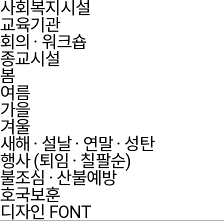
사회복지시설
교육기관
회의 · 워크숍
종교시설
봄
여름
가을
겨울
새해 · 설날 · 연말 · 성탄
행사 (퇴임 · 칠팔순)
불조심 · 산불예방
호국보훈
디자인 FONT