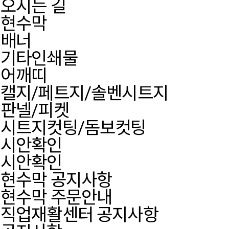
오시는 길
현수막
배너
기타인쇄물
어깨띠
캘지/페트지/솔벤시트지
판넬/피켓
시트지컷팅/돔보컷팅
시안확인
시안확인
현수막 공지사항
현수막 주문안내
직업재활센터 공지사항