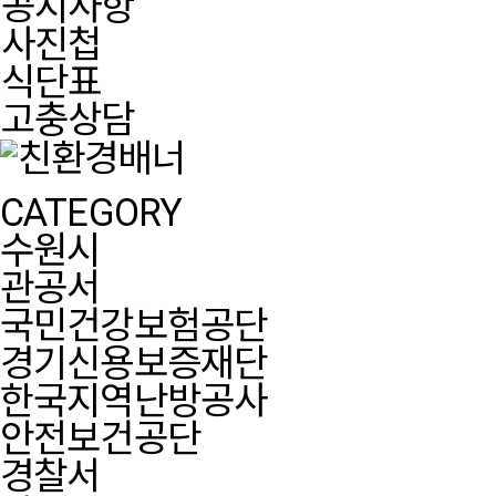
공지사항
사진첩
식단표
고충상담
CATEGORY
수원시
관공서
국민건강보험공단
경기신용보증재단
한국지역난방공사
안전보건공단
경찰서