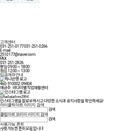
고객센터
031-251-0177
031-251-0266
E-mail
2510177@naver.com
FAX
031-251-2826
평일 09:00 ~ 18:00
점심 12:00 ~ 13:00
입금계좌안내
460-910002-09404
예금주 : 바다의별직업재활센터
@badastarlove2004
인스타그램을 팔로우하시고 다양한 소식과 공지사항을 확인하세요!
아이클릭아트 이미지 검색
검색
클립아트코리아 이미지 검색
검색
사용가능 폰트
사용가능한 폰트모음입니다.