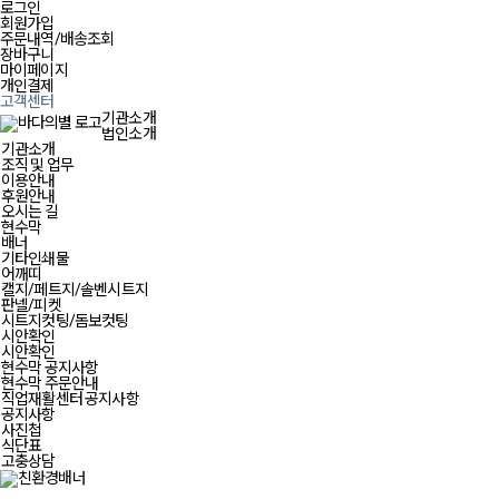
로그인
회원가입
주문내역/배송조회
장바구니
마이페이지
개인결제
고객센터
기관소개
법인소개
기관소개
조직 및 업무
이용안내
후원안내
오시는 길
현수막
배너
기타인쇄물
어깨띠
캘지/페트지/솔벤시트지
판넬/피켓
시트지컷팅/돔보컷팅
시안확인
시안확인
현수막 공지사항
현수막 주문안내
직업재활센터 공지사항
공지사항
사진첩
식단표
고충상담