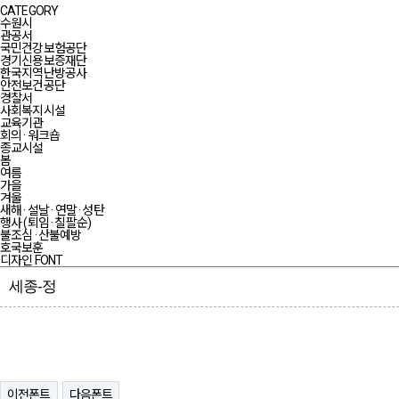
CATEGORY
수원시
관공서
국민건강보험공단
경기신용보증재단
한국지역난방공사
안전보건공단
경찰서
사회복지시설
교육기관
회의 · 워크숍
종교시설
봄
여름
가을
겨울
새해 · 설날 · 연말 · 성탄
행사 (퇴임 · 칠팔순)
불조심 · 산불예방
호국보훈
디자인 FONT
세종-정
이전폰트
다음폰트