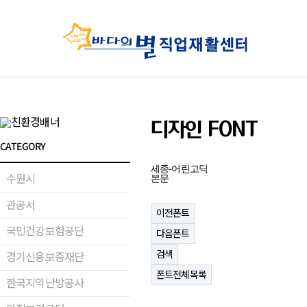
디자인 FONT
CATEGORY
세종-어린고딕
수원시
본문
관공서
이전폰트
국민건강보험공단
다음폰트
검색
경기신용보증재단
폰트전체목록
한국지역난방공사