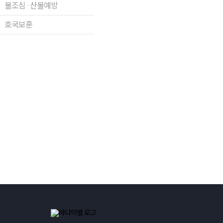
불조심 · 산불예방
호국보훈