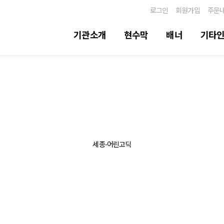
로그인
회원가입
주문
기관소개
현수막
배너
기타
세종-어린고딕