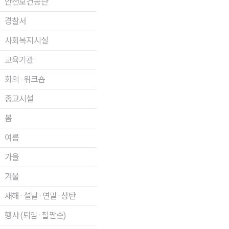
안전보건공단
경찰서
사회복지시설
교육기관
회의 · 워크숍
종교시설
봄
여름
가을
겨울
새해 · 설날 · 연말 · 성탄
행사 (퇴임 · 칠팔순)