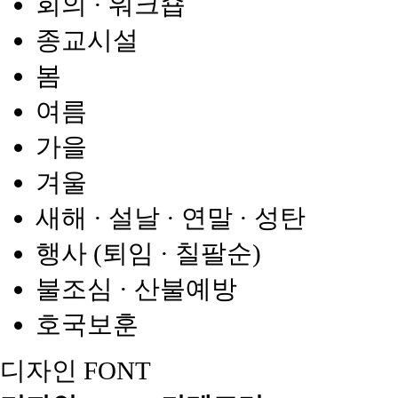
회의 · 워크숍
종교시설
봄
여름
가을
겨울
새해 · 설날 · 연말 · 성탄
행사 (퇴임 · 칠팔순)
불조심 · 산불예방
호국보훈
디자인 FONT