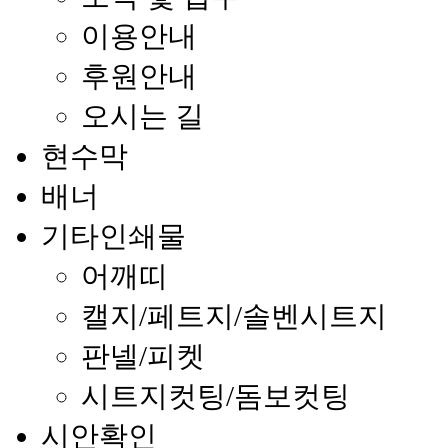
이용안내
후원안내
오시는 길
현수막
배너
기타인쇄물
어깨띠
캘지/페트지/솔벤시트지
판넬/피켓
시트지컷팅/돔보컷팅
시안확인