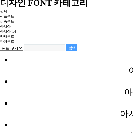
디자인 FONT 카테고리
전체
산돌폰트
세종폰트
아시아
아시아454
양재폰트
한양폰트
아
아