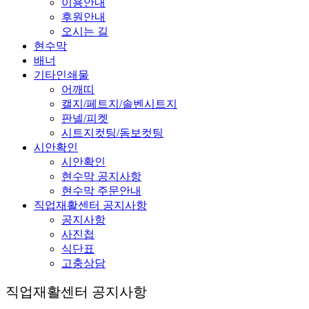
이용안내
후원안내
오시는 길
현수막
배너
기타인쇄물
어깨띠
캘지/페트지/솔벤시트지
판넬/피켓
시트지컷팅/돔보컷팅
시안확인
시안확인
현수막 공지사항
현수막 주문안내
직업재활센터 공지사항
공지사항
사진첩
식단표
고충상담
직업재활센터 공지사항